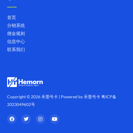
首页
分销系统
佣金规则
信息中心
联系我们
Copyright © 2026 禾墨号卡 | Powered by 禾墨号卡
粤ICP备
2023049602号
F
T
I
Y
a
w
n
o
c
i
s
u
e
t
t
t