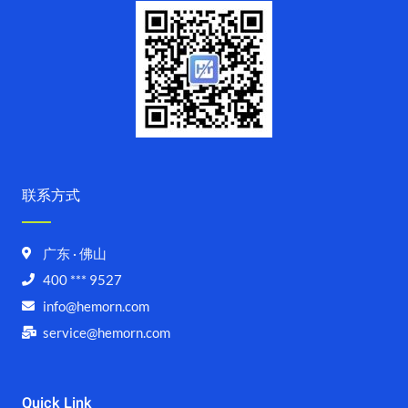
联系方式
广东 · 佛山
400 *** 9527
info@hemorn.com
service@hemorn.com
Quick Link