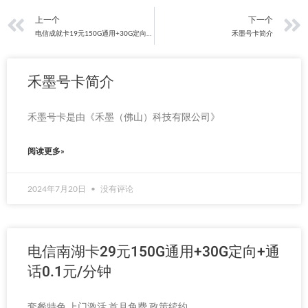
上一页
上一个
下一个
电信成就卡19元150G通用+30G定向+通话0.1元/分钟
禾墨号卡简介
禾墨号卡简介
禾墨号卡是由《禾墨（佛山）科技有限公司》
阅读更多»
2024年7月20日
没有评论
电信南湖卡29元150G通用+30G定向+通
话0.1元/分钟
套餐特色 上门激活,首月免费,政策续约