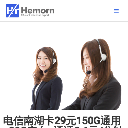
跳
Main
至
Men
内
容
电信南湖卡29元150G通用