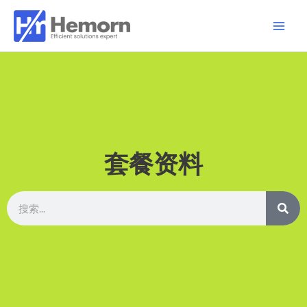
跳
Main
至
Men
内
容
套餐资料
搜
搜
索
索