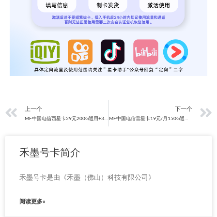
上一页
上一个
下一个
MF中国电信西星卡29元200G通用+30G定向（首月免费，无语音）
MF中国电信雷星卡19元/月150G通用+30G定向（无语音功能）
禾墨号卡简介
禾墨号卡是由《禾墨（佛山）科技有限公司》
阅读更多»