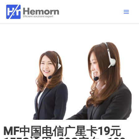
跳
Main
至
Men
内
容
MF中国电信广星卡19元