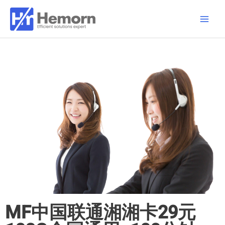
跳
Main
至
Men
内
容
MF中国联通湘湘卡29元