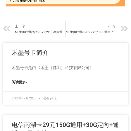
上一页
上一个
下一个
MF中国联通沙沙卡39元220G全国通用+100分钟（四年套餐）
MF中国联通江江卡29元103G通用+100分钟通话（可处理15天订单）
禾墨号卡简介
禾墨号卡是由《禾墨（佛山）科技有限公司》
阅读更多»
2024年7月20日
没有评论
电信南湖卡29元150G通用+30G定向+通