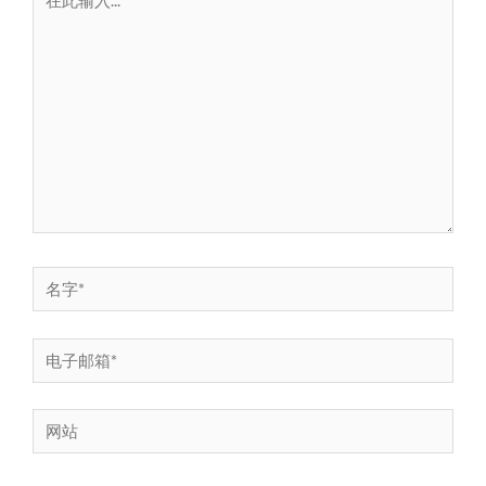
此
输
入...
名
字
*
电
子
邮
网
箱
站
*