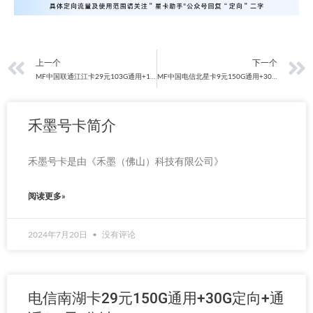
上一页
上一个
下一个
MF中国联通江江卡29元103G通用+100分钟通话（可处理15天订单）
MF中国电信北星卡9元150G通用+30G定向（首月免费，无语音，月租半年9半年29长期39）
禾墨号卡简介
禾墨号卡是由《禾墨（佛山）科技有限公司》
阅读更多»
2024年7月20日
没有评论
电信南湖卡29元150G通用+30G定向+通