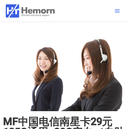
跳
Main
至
Men
内
容
MF中国电信南星卡29元