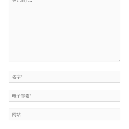
此
输
入...
名
字
*
电
子
邮
网
箱
站
*