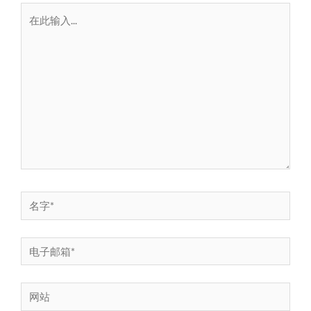
在
此
输
入...
名
字
*
电
子
邮
网
箱
站