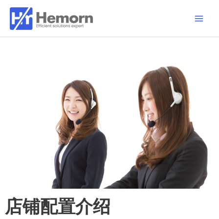
跳
Main
至
Men
内
容
店铺配置介绍