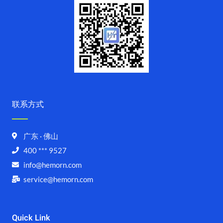
联系方式
广东 · 佛山
400 *** 9527
info@hemorn.com
service@hemorn.com
Quick Link