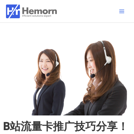
跳
Main
至
Men
内
容
B站流量卡推广技巧分享！