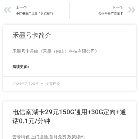
上一页
上一个
下一个
小红书推广流量卡运营技巧
公众号推广流量卡
禾墨号卡简介
禾墨号卡是由《禾墨（佛山）科技有限公司》
阅读更多»
2024年7月20日
没有评论
电信南湖卡29元150G通用+30G定向+通
话0.1元/分钟
套餐特色 上门激活,首月免费,政策续约