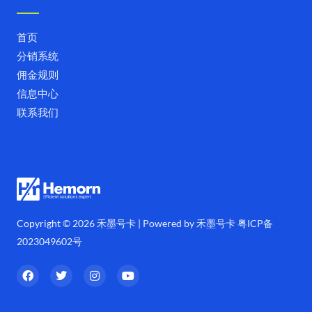
首页
分销系统
佣金规则
信息中心
联系我们
Copyright © 2026 禾墨号卡 | Powered by 禾墨号卡
粤ICP备
2023049602号
F
T
I
Y
a
w
n
o
c
i
s
u
e
t
t
t