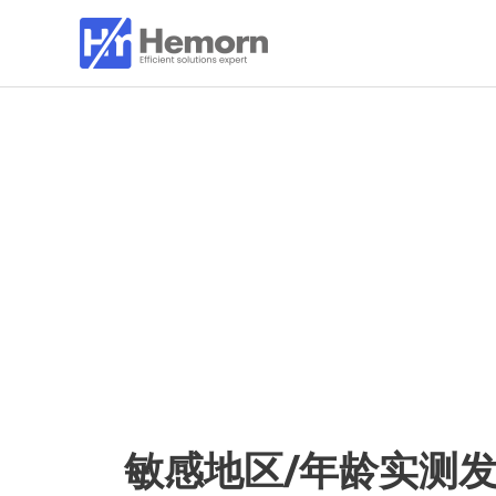
跳
至
内
容
敏感地区/年龄实测发货表