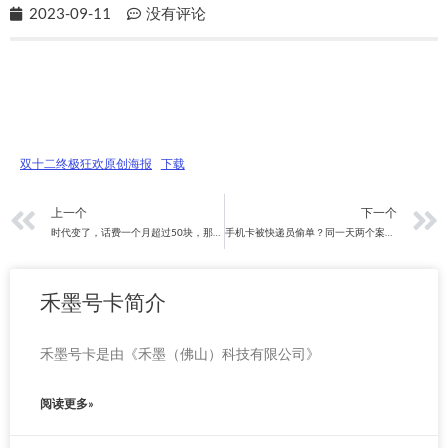
2023-09-11
没有评论
双十二终极狂欢原创海报
下载
上一页
上一个
下一个
时代变了，话费一个月超过50块，那你就纯纯大怨种！
手机卡被快递员偷单？同一天两个案例！！！
禾墨号卡简介
禾墨号卡是由《禾墨（佛山）科技有限公司》
阅读更多»