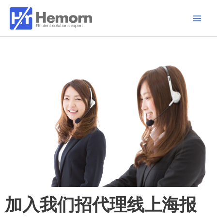
跳
Main
至
Men
内
容
加入我们招代理线上海报