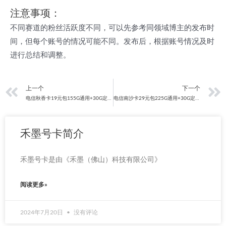
注意事项：
不同赛道的粉丝活跃度不同，可以先参考同领域博主的发布时
间，但每个账号的情况可能不同。发布后，根据账号情况及时
进行总结和调整。
上一页
上一个
下一个
电信秋香卡19元包155G通用+30G定向+100分钟通话
电信南沙卡29元包225G通用+30G定向+通话0.1元/分钟
禾墨号卡简介
禾墨号卡是由《禾墨（佛山）科技有限公司》
阅读更多»
2024年7月20日
没有评论