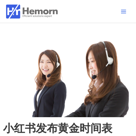
跳
Main
至
Men
内
容
小红书发布黄金时间表