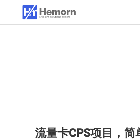
跳
至
内
容
流量卡CPS项目，简单