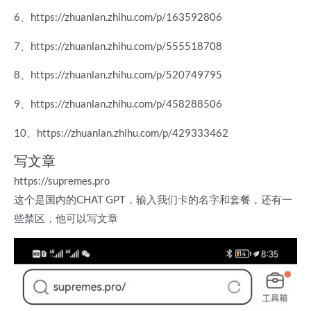
6、https://zhuanlan.zhihu.com/p/163592806
7、https://zhuanlan.zhihu.com/p/555518708
8、https://zhuanlan.zhihu.com/p/520749795
9、https://zhuanlan.zhihu.com/p/458288506
10、https://zhuanlan.zhihu.com/p/429333462
写文章
https://supremes.pro
这个是国内的CHAT GPT，输入我们卡的名字和套餐，还有一
些禁区，他可以写文章