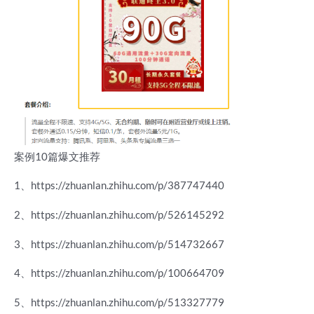
案例10篇爆文推荐
1、https://zhuanlan.zhihu.com/p/387747440
2、https://zhuanlan.zhihu.com/p/526145292
3、https://zhuanlan.zhihu.com/p/514732667
4、https://zhuanlan.zhihu.com/p/100664709
5、https://zhuanlan.zhihu.com/p/513327779