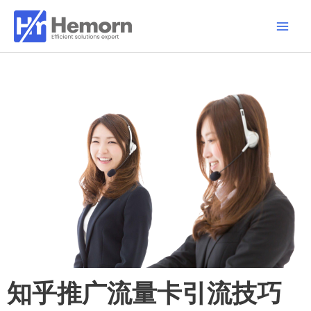
跳
Main
至
Men
内
容
知乎推广流量卡引流技巧