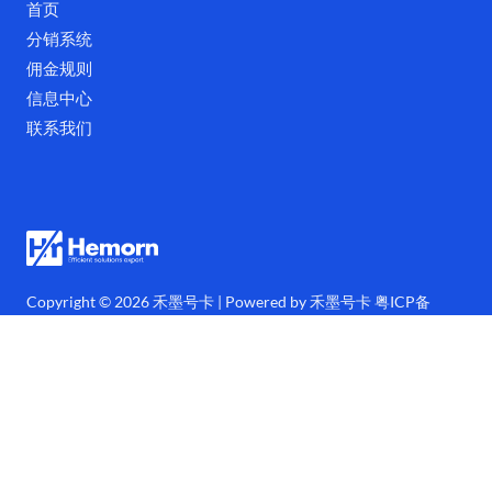
首页
分销系统
佣金规则
信息中心
联系我们
Copyright © 2026 禾墨号卡 | Powered by 禾墨号卡
粤ICP备
2023049602号
F
T
I
Y
a
w
n
o
c
i
s
u
e
t
t
t
b
t
a
u
o
e
g
b
o
r
r
e