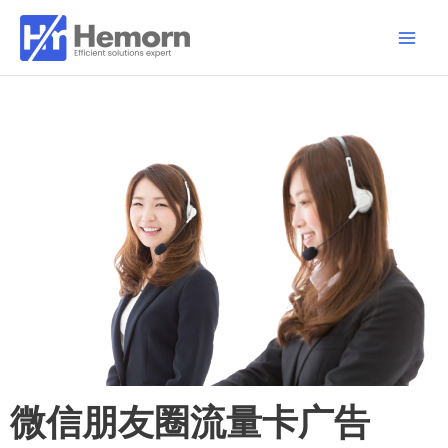
跳
Main
至
Men
内
容
微信朋友圈流量卡广告