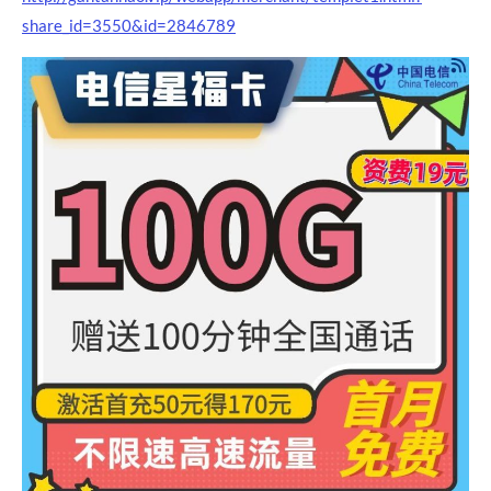
share_id=3550&id=2846789