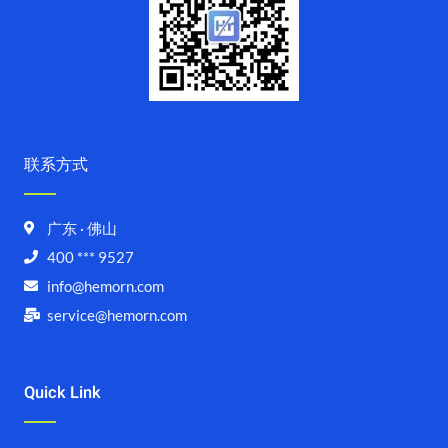
联系方式
广东 · 佛山
400 *** 9527
info@hemorn.com
service@hemorn.com
Quick Link